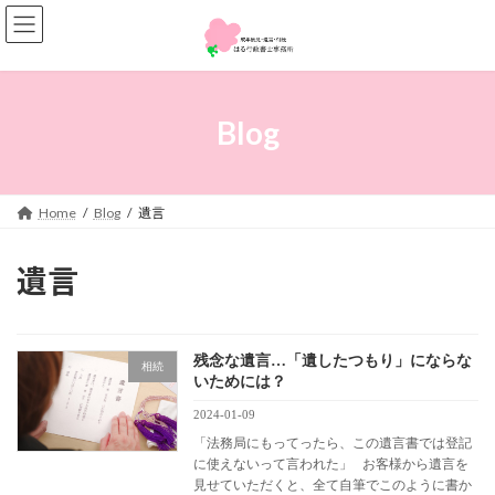
コ
ナ
ン
ビ
テ
ゲ
ン
ー
ツ
シ
へ
ョ
Blog
ス
ン
キ
に
ッ
移
プ
動
Home
Blog
遺言
遺言
残念な遺言…「遺したつもり」にならな
相続
いためには？
2024-01-09
「法務局にもってったら、この遺言書では登記
に使えないって言われた」 お客様から遺言を
見せていただくと、全て自筆でこのように書か