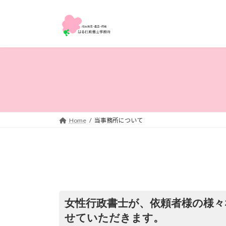
コ
ナ
ン
ビ
テ
ゲ
ン
ー
ツ
シ
へ
ョ
ス
ン
キ
に
ッ
移
プ
動
Home
当事務所について
女性行政書士が、依頼者様の様々
せていただきます。