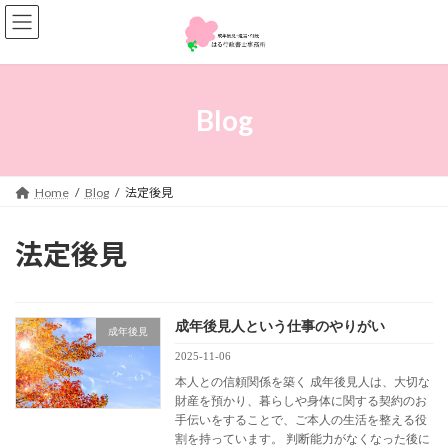
コ
ナ
ン
ビ
テ
ゲ
ン
ー
ツ
シ
へ
ョ
Blog
ス
ン
キ
に
ッ
移
プ
動
Home
Blog
法定後見
法定後見
成年後見人という仕事のやりがい
成年後見
2025-11-06
本人との信頼関係を築く 成年後見人は、大切な
財産を預かり、暮らしや身体に関する契約のお
手伝いをすることで、ご本人の生活を整える役
割を持っています。 判断能力がなくなった後に