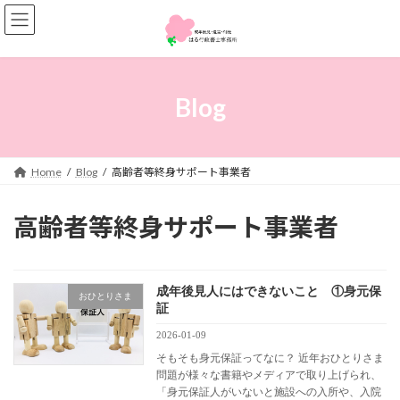
コ
ナ
ン
ビ
テ
ゲ
ン
ー
ツ
シ
へ
ョ
Blog
ス
ン
キ
に
ッ
移
プ
動
Home
Blog
高齢者等終身サポート事業者
高齢者等終身サポート事業者
成年後見人にはできないこと ①身元保
おひとりさま
証
2026-01-09
そもそも身元保証ってなに？ 近年おひとりさま
問題が様々な書籍やメディアで取り上げられ、
「身元保証人がいないと施設への入所や、入院