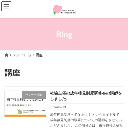
コ
ナ
ン
ビ
テ
ゲ
ン
ー
ツ
シ
へ
ョ
Blog
ス
ン
キ
に
ッ
移
プ
動
Home
Blog
講座
講座
社協主催の成年後見制度研修会の講師を
セミナー講師
しました。
2024-07-29
成年後見制度ってなあに？ というタイトルで、
成年後見制度の概要についての講師をさせてい
ただきました。 この研修会は、東根市社会福祉