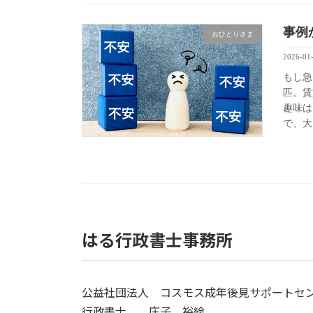
事例
おひとりさま
2026-01
もし急
匹。賃
趣味は
で、大
はる行政書士事務所
公益社団法人 コスモス成年後見サポートセ
行政書士 庄子 裕絵