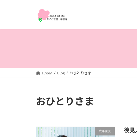
コ
ナ
ン
ビ
テ
ゲ
ン
ー
ツ
シ
へ
ョ
ス
ン
キ
に
ッ
移
プ
動
Home
Blog
おひとりさま
おひとりさま
後見
成年後見