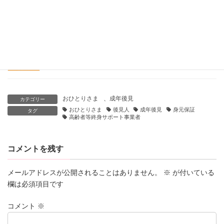
法人での成年後見受任についての考察
2025-01-30
社協主催の成年後見制度研修会の講師をしました。
2024-07-29
おひとりさま
、
成年後見
カテゴリー
おひとりさま
後見人
成年後見
身元保証
タグ
高齢者等終身サポート事業者
コメントを残す
メールアドレスが公開されることはありません。
※
が付いている
欄は必須項目です
コメント
※