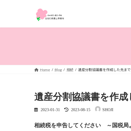
コ
ナ
ン
ビ
テ
ゲ
ン
ー
ツ
シ
へ
ョ
ス
ン
キ
に
ッ
移
プ
動
Home
Blog
相続
遺産分割協議書を作成した先まで
遺産分割協議書を作成
最
2023-01-31
2023-08-15
SHOJI
終
更
新
相続税を申告してください ～国税局
日