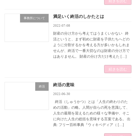
続きを読む
満足いく終活のしかたとは
事務所について
2022-07-08
財産の分け方から考えてはうまくいかない 終
活というと、まず初めに財産を子供たちへどの
ように分割するかを考える方が多いかもしれま
せんが、終活で一番大切なのは財産の分け方で
はありません。 財産の分け方だけ考えた […]
続きを読む
終活の意味
終活
2022-06-30
終活（しゅうかつ）とは「人生の終わりのた
めの活動」の略。人間が自らの死を意識して、
人生の最期を迎えるための様々な準備や、そこ
に向けた人生の総括を意味する言葉である。 出
典: フリー百科事典『ウィキペディア（ […]