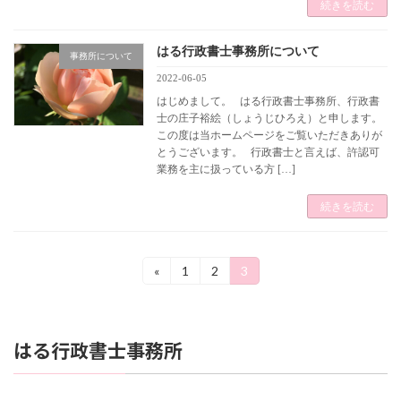
続きを読む
はる行政書士事務所について
事務所について
2022-06-05
はじめまして。 はる行政書士事務所、行政書
士の庄子裕絵（しょうじひろえ）と申します。
この度は当ホームページをご覧いただきありが
とうございます。 行政書士と言えば、許認可
業務を主に扱っている方 […]
続きを読む
投
«
1
2
3
固
固
固
定
定
定
稿
ペ
ペ
ペ
ー
ー
ー
の
ジ
ジ
ジ
はる行政書士事務所
ペ
ー