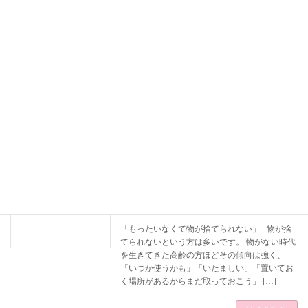
エンディングノートを書く理由は
終活
2022-08-24
昨今、テレビやラジオ、雑誌などでも終活は
人気のカテゴリーです。 終活講座もよく開か
れ、遺される家族のためにエンディングノート
を書きましょう、と言われ、本屋さんで買い求
めた、という方も多いのではないでしょうか
[…]
続きを読む
ものがなかなか捨てられない方へ
終活
2022-07-28
「もったいなくて物が捨てられない」 物が捨
てられないという方は多いです。 物がない時代
を生きてきた高齢の方ほどその傾向は強く、
「いつか使うかも」「いたましい」「置いてお
く場所があるからまだ取っておこう」 […]